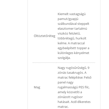
Kiemelt vastagságú
pamut/gyapjú
szálbundával steppelt
elasztomer tartalmú
viszkóz felületű,
Öltöztetőréteg
többrétegű, hurkolt
kelme. A matraccal
egybeépített topper a
különleges kényelmet
szolgálja.
Nagy rugósűrűségű, 9
zónás tasakrugós. A
matrac felépítése: Felső
panel nagy
Mag
rugalmasságú PES filc,
amely közvetíti a
zónázott rugósor
hatásait. Acél élkeretes
matrac.