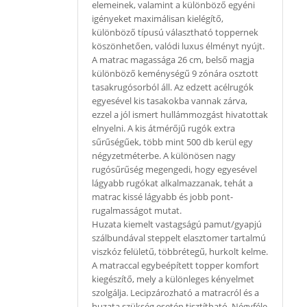
elemeinek, valamint a különböző egyéni
igényeket maximálisan kielégítő,
különböző típusú választható toppernek
köszönhetően, valódi luxus élményt nyújt.
A matrac magassága 26 cm, belső magja
különböző keménységű 9 zónára osztott
tasakrugósorból áll. Az edzett acélrugók
egyesével kis tasakokba vannak zárva,
ezzel a jól ismert hullámmozgást hivatottak
elnyelni. A kis átmérőjű rugók extra
sűrűségűek, több mint 500 db kerül egy
négyzetméterbe. A különösen nagy
rugósűrűség megengedi, hogy egyesével
lágyabb rugókat alkalmazzanak, tehát a
matrac kissé lágyabb és jobb pont-
rugalmasságot mutat.
Huzata kiemelt vastagságú pamut/gyapjú
szálbundával steppelt elasztomer tartalmú
viszkóz felületű, többrétegű, hurkolt kelme.
A matraccal egybeépített topper komfort
kiegészítő, mely a különleges kényelmet
szolgálja. Lecipzározható a matracról és a
huzata szükség esetén tisztítható. Négyféle