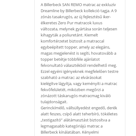
A Billerbeck SAN REMO matrac az exkluzív
Dreamline by Billerbeck kollekció tagja. A 9
zónás tasakrugós, az új fejlesztésű iker-
élkeretes Zero Pur matracok luxus
változata, melynek gyártása során teljesen
kihagyták a poliuretánt. Kiemelt
komfortérzetet biztosít a matraccal
egybeépített topper, amely az elegáns,
magas megjelenést is segíti, hovatovább a
topper betétje többféle ajánlatot
felvonultató választékból rendelhető meg.
Ezzel egyéni igényeknek megfelelően testre
szabható a matrac: az elvárásokat
kielégítve lágyítja, vagy keményíti a matrac
fekvőfelületét, miközben megőrzi a
zónázott táskarugós matracmag kiváló
tulajdonságait.
Gerinckímélő, vállsüllyedést engedő, derék
alatt feszes, csípő alatt teherbíró, tökéletes
„testigazító” alátámasztást biztosítva a
legmagasabb kategóriájú matrac a
Billerbeck kínálatában. Kényelmi