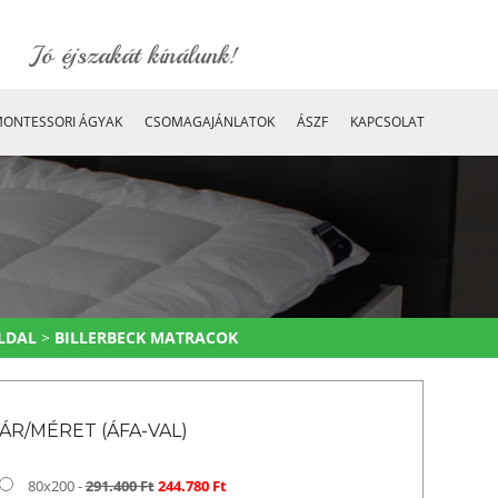
Jó éjszakát kínálunk!
ONTESSORI ÁGYAK
CSOMAGAJÁNLATOK
ÁSZF
KAPCSOLAT
LDAL
>
BILLERBECK MATRACOK
ÁR/MÉRET (ÁFA-VAL)
80x200 -
291.400 Ft
244.780 Ft