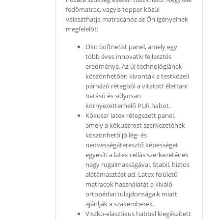
fedőmatrac, vagyis topper közül
választhatja matracához az Ön igényeinek
megfelelőt:
Öko SoftneSst panel, amely egy
több éves innovatív fejlesztés
eredménye. Az új technológiának
köszönhetően kivonták a testközeli
párnázó rétegből a vitatott élettani
hatású és súlyosan
környezetterhelő PUR habot.
Kókusz/ latex rétegezett panel,
amely a kókuszrost szerkezetének
köszönhető jó lég- és
nedvességáteresztő képességet
egyesíti a latex cellás szerkezetének
nagy rugalmasságával. Stabil, biztos
alátámasztást ad. Latex felületű
matracok használatát a kiváló
ortopédiai tulajdonságaik miatt
ajánlják a szakemberek.
Viszko-elasztikus habbal kiegészített