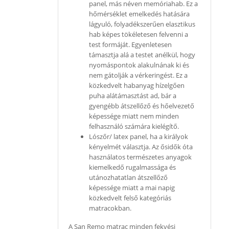
panel, más néven memóriahab. Ez a
hőmérséklet emelkedés hatására
lágyuló, folyadékszerűen elasztikus
hab képes tökéletesen felvenni a
test formáját. Egyenletesen
támasztja alá a testet anélkül, hogy
nyomáspontok alakulnának ki és
nem gátolják a vérkeringést. Ez a
közkedvelt habanyag hízelgően
puha alátámasztást ad, bár a
gyengébb átszellőző és hőelvezető
képessége miatt nem minden
felhasználó számára kielégítő.
Lószőr/ latex panel, ha a királyok
kényelmét választja. Az ősidők óta
használatos természetes anyagok
kiemelkedő rugalmassága és
utánozhatatlan átszellőző
képessége miatt a mai napig
közkedvelt felső kategóriás
matracokban.
A San Remo matrac minden fekvési