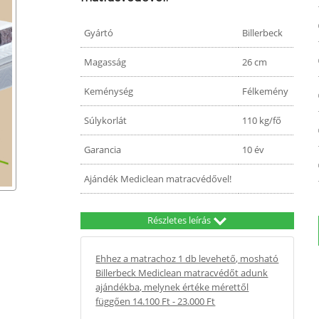
Gyártó
Billerbeck
Magasság
26 cm
Keménység
Félkemény
Súlykorlát
110 kg/fő
Garancia
10 év
Ajándék Mediclean matracvédővel!
Részletes leírás
Ehhez a matrachoz 1 db levehető, mosható
Billerbeck Mediclean matracvédőt adunk
ajándékba, melynek értéke mérettől
függően 14.100 Ft - 23.000 Ft