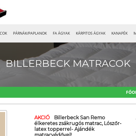
COK
PÁRNÁK/PAPLANOK
FA ÁGYAK
KÁRPITOS ÁGYAK
KANAPÉK
M
BILLERBECK MATRACOK
FŐO
AKCIÓ
Billerbeck San Remo
élkeretes zsákrugós matrac, Lószőr-
latex topperrel- Ajándék
matracvédővel!