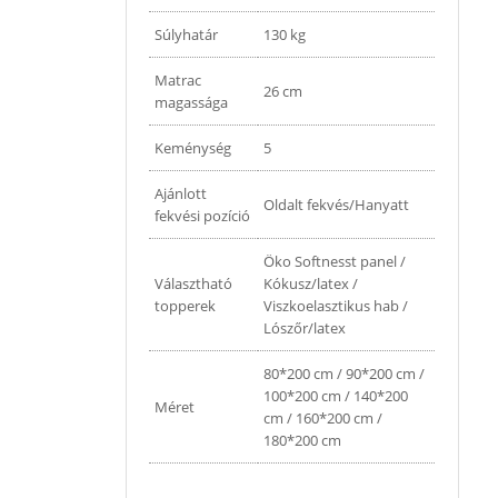
Súlyhatár
130 kg
Matrac
26 cm
magassága
Keménység
5
Ajánlott
Oldalt fekvés/Hanyatt
fekvési pozíció
Öko Softnesst panel /
Választható
Kókusz/latex /
topperek
Viszkoelasztikus hab /
Lószőr/latex
80*200 cm / 90*200 cm /
100*200 cm / 140*200
Méret
cm / 160*200 cm /
180*200 cm