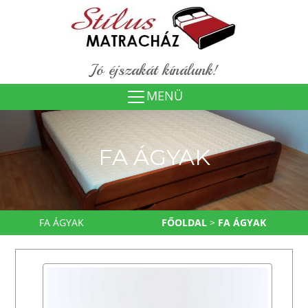
Jó éjszakát kínálunk!
MENÜ
FA ÁGYAK
FA ÁGYAK
FŐOLDAL
>
FA ÁGYAK