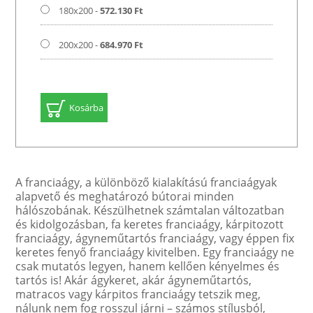
180x200 -
572.130 Ft
200x200 -
684.970 Ft
Kosárba
A franciaágy, a különböző kialakítású franciaágyak
alapvető és meghatározó bútorai minden
hálószobának. Készülhetnek számtalan változatban
és kidolgozásban, fa keretes franciaágy, kárpitozott
franciaágy, ágyneműtartós franciaágy, vagy éppen fix
keretes fenyő franciaágy kivitelben. Egy franciaágy ne
csak mutatós legyen, hanem kellően kényelmes és
tartós is! Akár ágykeret, akár ágyneműtartós,
matracos vagy kárpitos franciaágy tetszik meg,
nálunk nem fog rosszul járni – számos stílusból,