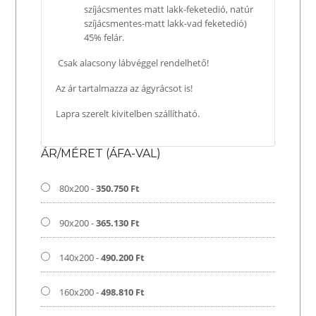
szíjácsmentes matt lakk-feketedió, natúr
szíjácsmentes-matt lakk-vad feketedió)
45% felár.
Csak alacsony lábvéggel rendelhető!
Az ár tartalmazza az ágyrácsot is!
Lapra szerelt kivitelben szállítható.
ÁR/MÉRET (ÁFA-VAL)
80x200 -
350.750 Ft
90x200 -
365.130 Ft
140x200 -
490.200 Ft
160x200 -
498.810 Ft