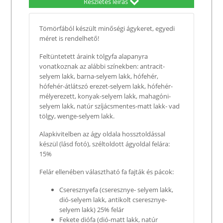
Részletes leírás
Tömörfából készült minőségi ágykeret, egyedi
méret is rendelhető!
Feltüntetett áraink tölgyfa alapanyra
vonatkoznak az alábbi színekben: antracit-
selyem lakk, barna-selyem lakk, hófehér,
hófehér-átlátszó erezet-selyem lakk, hófehér-
mélyerezett, konyak-selyem lakk, mahagóni-
selyem lakk, natúr szíjácsmentes-matt lakk- vad
tölgy, wenge-selyem lakk.
Alapkivitelben az ágy oldala hossztoldással
készül (lásd fotó), széltoldott ágyoldal felára:
15%
Felár ellenében választható fa fajták és pácok:
Cseresznyefa (cseresznye- selyem lakk,
dió-selyem lakk, antikolt cseresznye-
selyem lakk) 25% felár
Fekete diófa (dió-matt lakk, natúr