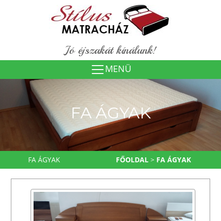
Jó éjszakát kínálunk!
MENÜ
FA ÁGYAK
FA ÁGYAK
FŐOLDAL
>
FA ÁGYAK