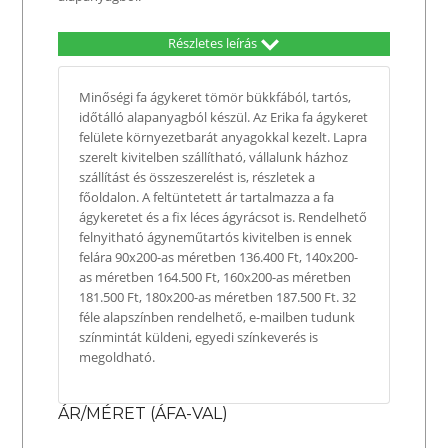
Részletes leírás
Minőségi fa ágykeret tömör bükkfából, tartós,
időtálló alapanyagból készül. Az Erika fa ágykeret
felülete környezetbarát anyagokkal kezelt. Lapra
szerelt kivitelben szállítható, vállalunk házhoz
szállítást és összeszerelést is, részletek a
főoldalon. A feltüntetett ár tartalmazza a fa
ágykeretet és a fix léces ágyrácsot is. Rendelhető
felnyitható ágyneműtartós kivitelben is ennek
felára 90x200-as méretben 136.400 Ft, 140x200-
as méretben 164.500 Ft, 160x200-as méretben
181.500 Ft, 180x200-as méretben 187.500 Ft. 32
féle alapszínben rendelhető, e-mailben tudunk
színmintát küldeni, egyedi színkeverés is
megoldható.
ÁR/MÉRET (ÁFA-VAL)