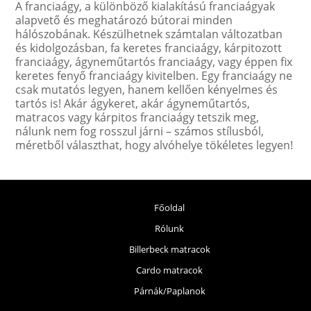
A franciaágy, a különböző kialakítású franciaágyak
alapvető és meghatározó bútorai minden
hálószobának. Készülhetnek számtalan változatban
és kidolgozásban, fa keretes franciaágy, kárpitozott
franciaágy, ágyneműtartós franciaágy, vagy éppen fix
keretes fenyő franciaágy kivitelben. Egy franciaágy ne
csak mutatós legyen, hanem kellően kényelmes és
tartós is! Akár ágykeret, akár ágyneműtartós,
matracos vagy kárpitos franciaágy tetszik meg,
nálunk nem fog rosszul járni – számos stílusból,
méretből választhat, hogy alvóhelye tökéletes legyen!
Főoldal
Rólunk
Billerbeck matracok
Cardo matracok
Párnák/Paplanok